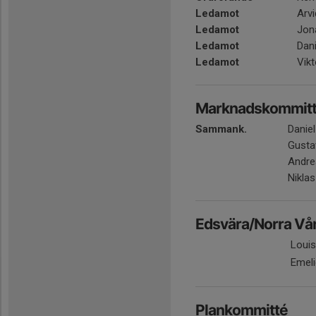
Ledamot
Arv
Ledamot
Jon
Ledamot
Dani
Ledamot
Vikt
Marknadskommit
Sammank.
Danie
Gusta
Andre
Niklas
Edsvära/Norra Vån
Louis
Emel
Plankommitté