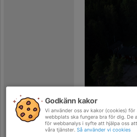
Godkänn kakor
Holmavallen, Norra Vånga
Hitta hit
Vi använder oss av kakor (cookies) för 
webbplats ska fungera bra för dig. De
för webbanalys i syfte att hjälpa oss at
våra tjänster.
Så använder vi cookies