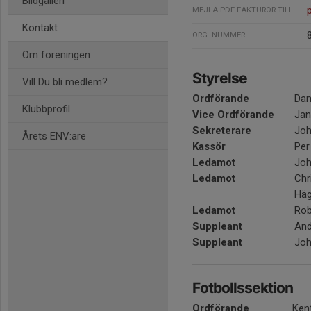
Bildgalleri
MEJLA PDF-FAKTUROR TILL
Kontakt
ORG. NUMMER
Om föreningen
Styrelse
Vill Du bli medlem?
Ordförande
Dan
Klubbprofil
Vice Ordförande
Jan
Sekreterare
Joh
Årets ENV:are
Kassör
Per
Ledamot
Joh
Ledamot
Chr
Hä
Ledamot
Rob
Suppleant
And
Suppleant
Joh
Fotbollssektion
Ordförande
Ken