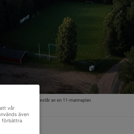
. Denna anläggning består av en 11-mannaplan.
att vår
 används även
t förbättra