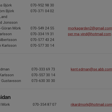
s Björk
070-952 98 30
örn Björk
070-371 04 02
 Land
nd Jonsson
s-Göran Mörk
070-549 24 55
morkagarden2@gmail.co
arlsson
070-334 19 31
per.ma-vind@hotmail.com
Gilbertsson
070-577 43 24
n Karlsson
070-577 30 14
Edman
070-333 69 73
kent.edman@se.abb.co
 Karlsson
070-557 30 14
 Gustavsson
073-630 30 30
sidan
d Mörk
070-354 87 07
rikardmork@hotmail.co