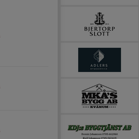
m
m
m