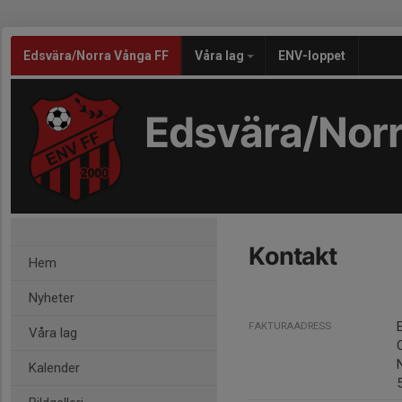
Edsvära/Norra Vånga FF
Våra lag
ENV-loppet
Edsvära/Nor
Kontakt
Hem
Nyheter
FAKTURAADRESS
Våra lag
Kalender