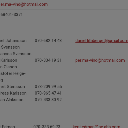
per.ma-vind@hotmail.com
868401-3371
iel Johansson
070-682 14 48
daniel.lillaberget@gmail.co
 Svensson
annes Svensson
 Karlsson
070-334 19 31
per.ma-vind@hotmail.com
n Olsson
istofer Helge-
gg
ert Stensson
073-209 99 55
reas Karlsson
070-965 47 41
an Alriksson
070-433 80 92
t Edman
070-333 69 73
kent.edman@se.abb.com