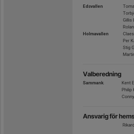
Edsvallen
Toma
Torbj
Gillis
Rola
Holmavallen
Clae
Per K
Stig 
Marti
Valberedning
Sammank
.
Kent 
Philip
Conny
Ansvarig för hem
Rikar