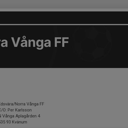
ra Vånga FF
Edsvära/Norra Vånga FF
C/O: Per Karlsson
N Vånga Aplagården 4
535 93 Kvänum