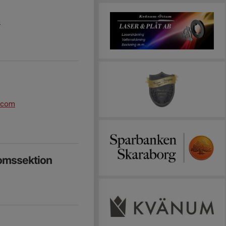
m
.com
domssektion