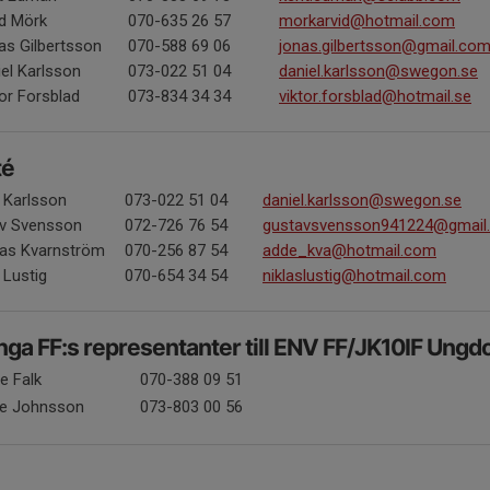
id Mörk
070-635 26 57
morkarvid@hotmail.com
as Gilbertsson
070-588 69 06
jonas.gilbertsson@gmail.co
el Karlsson
073-022 51 04
daniel.karlsson@swegon.se
or Forsblad
073-834 34 34
viktor.forsblad@hotmail.se
té
l Karlsson
073-022 51 04
daniel.karlsson@swegon.se
v Svensson
072-726 76 54
gustavsvensson941224@gmail
as Kvarnström
070-256 87 54
adde_kva@hotmail.com
 Lustig
070-654 34 54
niklaslustig@hotmail.com
ga FF:s representanter till ENV FF/JK10IF Ung
e Falk
070-388 09 51
ie Johnsson
073-803 00 56