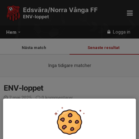
Edsvära/Norra Vånga FF
ENV-loppet
Logga in
Hem
Nästa match
Senaste resultat
Inga tidigare matcher
ENV-loppet
7 maj 2025
0 kommentarer
ENV-loppet arrangerades för allra första gången den 13/9 2015,
och bakom hela idén låg en föreningsdag i mars månad samma
år. Tillsammans med SISU satt representanter från olika delar av
Edsvära/Norra Vånga FF och...
Läs mer