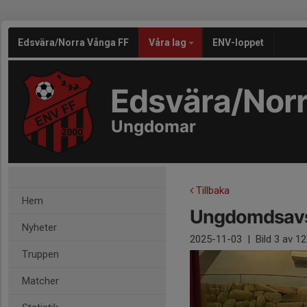
Edsvära/Norra Vånga FF
Våra lag
ENV-loppet
Edsvära/Nor
Ungdomar
Tillbaka
Hem
Ungdomdsavsl
Nyheter
2025-11-03
|
Bild
3
av 12
Truppen
Matcher