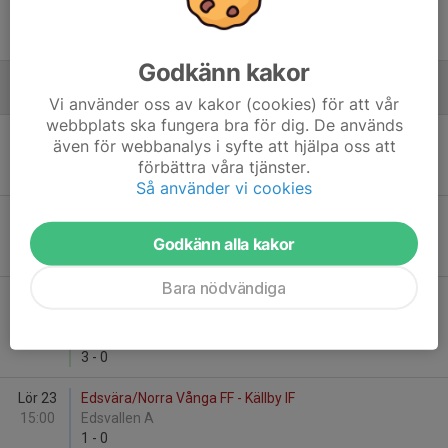
Sön 29
Edsvära/Norra Vånga FF U-Lag - Södra Härene IF
18:00
Holmavallen, Norra Vånga
3
-
1
Godkänn kakor
Augusti
Vi använder oss av kakor (cookies) för att vår
webbplats ska fungera bra för dig. De används
Mån 11
Edsvära/Norra Vånga FF - Lundsbrunns IF
även för webbanalys i syfte att hjälpa oss att
19:00
Edsvallen A
förbättra våra tjänster.
4
-
2
Så använder vi cookies
Lör 16
Rackeby IK - Edsvära/Norra Vånga FF
13:00
Degeberg IP A-plan
Godkänn alla kakor
2
-
4
Bara nödvändiga
Sön 17
Edsvära/Norra Vånga FF U-Lag -
18:00
Emtunga/Tråvad/Larv
Edsvallen A
3
-
0
Lör 23
Edsvära/Norra Vånga FF - Källby IF
15:00
Edsvallen A
1
-
0