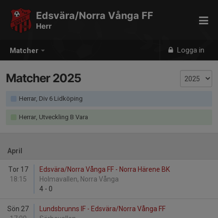
Edsvära/Norra Vånga FF
Herr
Logga in
Matcher
Matcher 2025
Herrar, Div 6 Lidköping
Herrar, Utveckling B Vara
April
Tor 17
Edsvära/Norra Vånga FF - Norra Härene BK
18:15
Holmavallen, Norra Vånga
4
-
0
Sön 27
Lundsbrunns IF - Edsvära/Norra Vånga FF