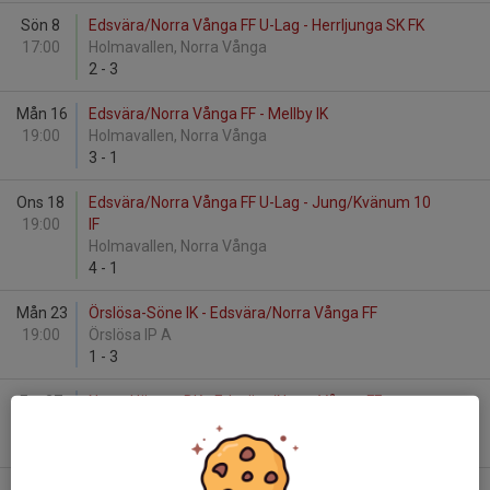
Sön 8
Edsvära/Norra Vånga FF U-Lag - Herrljunga SK FK
17:00
Holmavallen, Norra Vånga
2
-
3
Mån 16
Edsvära/Norra Vånga FF - Mellby IK
19:00
Holmavallen, Norra Vånga
3
-
1
Ons 18
Edsvära/Norra Vånga FF U-Lag - Jung/Kvänum 10
19:00
IF
Holmavallen, Norra Vånga
4
-
1
Mån 23
Örslösa-Söne IK - Edsvära/Norra Vånga FF
19:00
Örslösa IP A
1
-
3
Fre 27
Norra Härene BK - Edsvära/Norra Vånga FF
19:00
Bronäsvallen A
0
-
4