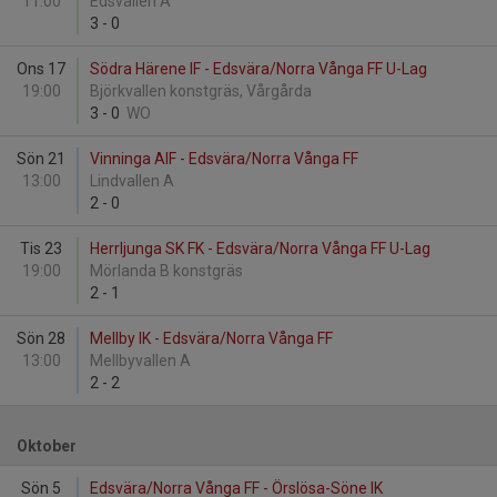
11:00
Edsvallen A
3
-
0
Ons 17
Södra Härene IF - Edsvära/Norra Vånga FF U-Lag
19:00
Björkvallen konstgräs, Vårgårda
3
-
0
WO
Sön 21
Vinninga AIF - Edsvära/Norra Vånga FF
13:00
Lindvallen A
2
-
0
Tis 23
Herrljunga SK FK - Edsvära/Norra Vånga FF U-Lag
19:00
Mörlanda B konstgräs
2
-
1
Sön 28
Mellby IK - Edsvära/Norra Vånga FF
13:00
Mellbyvallen A
2
-
2
Oktober
Sön 5
Edsvära/Norra Vånga FF - Örslösa-Söne IK