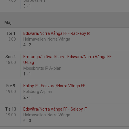
17:00
Sörbovallen
3
-
1
Maj
Tor 1
Edsvära/Norra Vånga FF - Rackeby IK
13:00
Holmavallen, Norra Vånga
4
-
2
Sön 4
Emtunga/Tråvad/Larv - Edsvära/Norra Vånga FF
18:00
U-Lag
Mossbrotts IP A-plan
1
-
1
Fre 9
Källby IF - Edsvära/Norra Vånga FF
19:00
Eolsborg A-plan
2
-
1
Tis 13
Edsvära/Norra Vånga FF - Saleby IF
19:00
Holmavallen, Norra Vånga
6
-
0