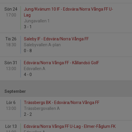
Sön 24
Jung/Kvänum 10 IF - Edsvära/Norra Vånga FF U-
17:00
Lag
Jungavallen 1
3
-
1
Tis 26
Saleby IF - Edsvära/Norra Vånga FF
18:30
Salebyvallen A-plan
0
-
8
Sön 31
Edsvära/Norra Vånga FF - Kållandsö GoIF
13:00
Edsvallen A
4
-
0
September
Lör 6
Trässbergs BK - Edsvära/Norra Vånga FF
13:00
Trässbergsvallen A
2
-
2
Lör 13
Edsvära/Norra Vånga FF U-Lag - Elmer-Fåglum FK