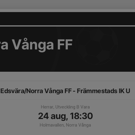
ra Vånga FF
Edsvära/Norra Vånga FF - Främmestads IK U
Herrar, Utveckling B Vara
24 aug, 18:30
Holmavallen, Norra Vånga