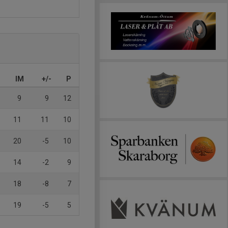
IM
+/-
P
9
9
12
11
11
10
20
-5
10
14
-2
9
18
-8
7
19
-5
5