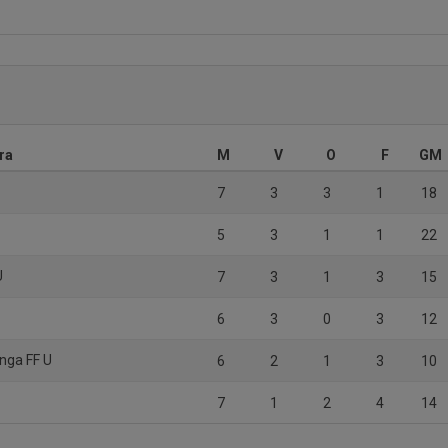
ra
M
V
O
F
GM
7
3
3
1
18
U
5
3
1
1
22
U
7
3
1
3
15
6
3
0
3
12
nga FF U
6
2
1
3
10
7
1
2
4
14