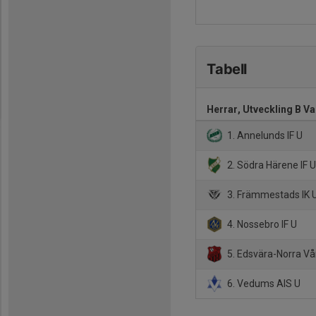
Tabell
Herrar, Utveckling B Va
1. Annelunds IF U
2. Södra Härene IF 
3. Främmestads IK 
4. Nossebro IF U
5. Edsvära-Norra Vå
6. Vedums AIS U