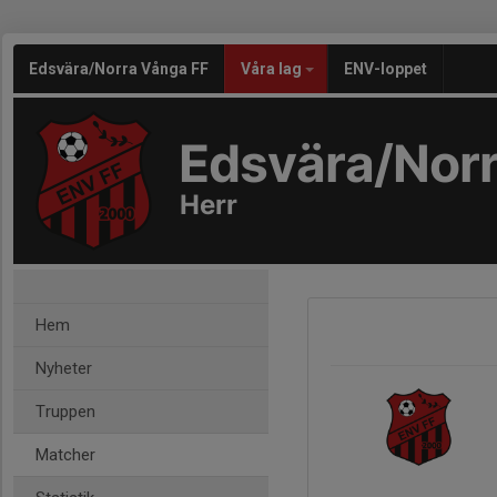
Edsvära/Norra Vånga FF
Våra lag
ENV-loppet
Edsvära/Nor
Herr
Hem
Nyheter
Truppen
Matcher