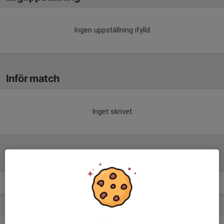
Ingen uppställning ifylld
Inför match
Inget skrivet
Tabell
Herrar, Div 6 Lidköping
M
+/-
P
1. Källby IF
14
47
37