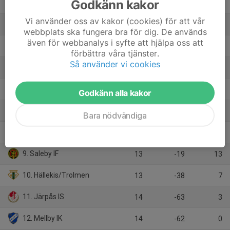
Godkänn kakor
2. Trässbergs BK
13
42
36
Vi använder oss av kakor (cookies) för att vår
3. Norra Härene BK
14
30
28
webbplats ska fungera bra för dig. De används
även för webbanalys i syfte att hjälpa oss att
4. Kinne-Vedums IF
14
19
27
förbättra våra tjänster.
Så använder vi cookies
5. Örslösa-Söne IK
13
27
25
6. Edsvära-Norra Vånga FF
13
23
24
Godkänn alla kakor
7. Kållandsö GIF
14
-6
21
Bara nödvändiga
8. Rackeby IK
13
0
19
9. Saleby IF
13
-19
13
10. Hällekis/Trolmen
13
-38
7
11. Järpås IS
14
-63
3
12. Mellby IK
14
-62
0