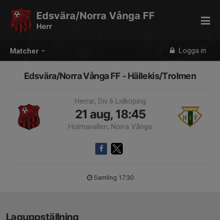
Edsvära/Norra Vånga FF
Herr
Logga in
Matcher
Edsvära/Norra Vånga FF - Hällekis/Trolmen
Herrar, Div 6 Lidköping
21 aug, 18:45
Holmavallen, Norra Vånga
Samling 17:30
Laguppställning