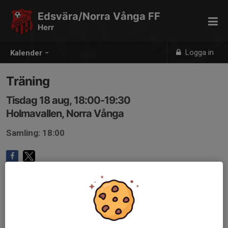
Edsvära/Norra Vånga FF
Herr
Logga in
Kalender
Träning
Tisdag 18 aug, 18:00-19:30
Holmavallen, Norra Vånga
Samling: 18:00
Anmälan är öppen för lagets medlemmar.
Logga in här